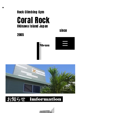
Rock Climbing Gym
Coral Rock
Okinawa Island Japan
since
2005
​Menu
お知らせ imformation