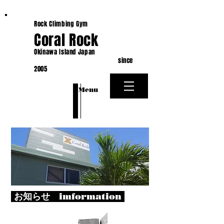
Rock Climbing Gym
Coral Rock
Okinawa Island Japan
since
2005
​Menu
お知らせ imformation