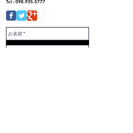
Tel :
098-935-5777
Send