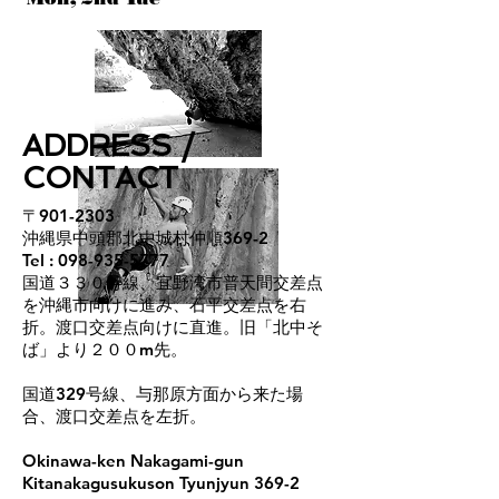
ADDRESS /
CONTACT
〒901-2303
沖縄県中頭郡北中城村仲順369-2
Tel :
098-935-5777
国道３３０号線、宜野湾市普天間交差点
を沖縄市向けに進み、石平交差点を右
折。渡口交差点向けに直進。旧「北中そ
ば」より２００m先。
国道329号線、与那原方面から来た場
合、渡口交差点を左折。
Okinawa-ken Nakagami-gun
Kitanakagusukuson Tyunjyun 369-2