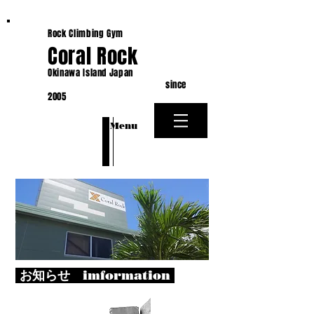
Rock Climbing Gym
Coral Rock
Okinawa Island Japan
since
2005
​Menu
お知らせ imformation