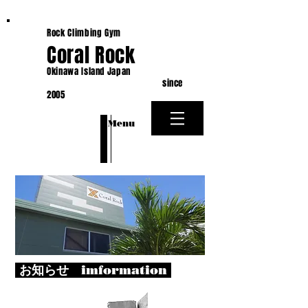
Rock Climbing Gym
Coral Rock
Okinawa Island Japan
since
2005
​Menu
お知らせ imformation