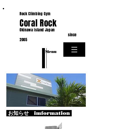
Rock Climbing Gym
Coral Rock
Okinawa Island Japan
since
2005
​Menu
お知らせ imformation