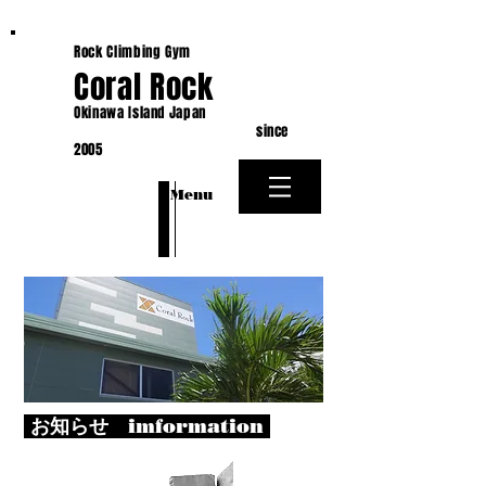
Rock Climbing Gym
Coral Rock
Okinawa Island Japan
since
2005
​Menu
お知らせ imformation