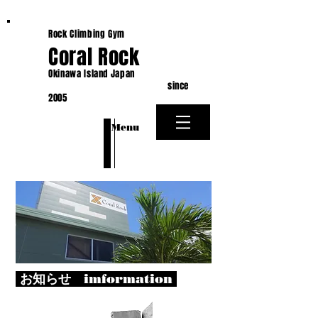
Rock Climbing Gym
Coral Rock
Okinawa Island Japan
since
2005
​Menu
お知らせ imformation