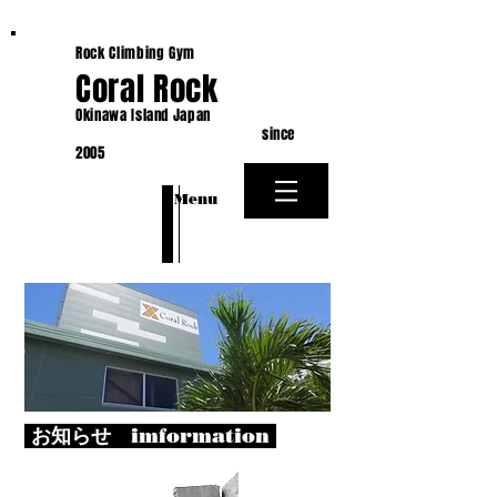
Rock Climbing Gym
Coral Rock
Okinawa Island Japan
since
2005
​Menu
お知らせ imformation