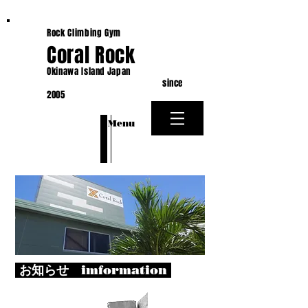
Rock Climbing Gym
Coral Rock
Okinawa Island Japan
since
2005
​Menu
お知らせ imformation